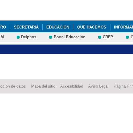
Pasar al
contenido
principal
TRO
SECRETARÍA
EDUCACIÓN
QUÉ HACEMOS
INFÓRMA
LM
Delphos
Portal Educación
CRFP
C
ección de datos
Mapa del sitio
Accesibilidad
Aviso Legal
Página Prin