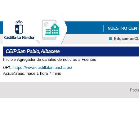
NUESTRO CEN
EducamosC
CEIP San Pablo, Albacete
Inicio
»
Agregador de canales de noticias
»
Fuentes
Se encuentra usted aquí
URL:
https://www.castillalamancha.es/
Actualizado:
hace 1 hora 7 mins
Prot